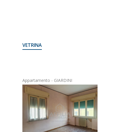
VETRINA
 GIARDINI
Appartamento - CENTRO STORICO
Casa S