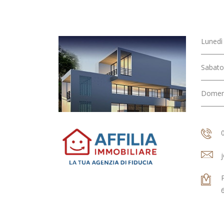
Lunedì 
Appartamento - CENTRO
Sabato
Domen
Rif. 11409 € 70.000,00