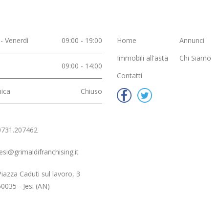
- Venerdì
09:00 - 19:00
Home
Annunci
 STORICO
Casa Singola - CENTRO
Appartamento -
Immobili all'asta
Chi Siamo
09:00 - 14:00
Contatti
ica
Chiuso
0731.207462
Rif. 3555 € 73.000,00
Rif. 3374 € 75.00
jesi@grimaldifranchising.it
Piazza Caduti sul lavoro, 3
60035 - Jesi (AN)