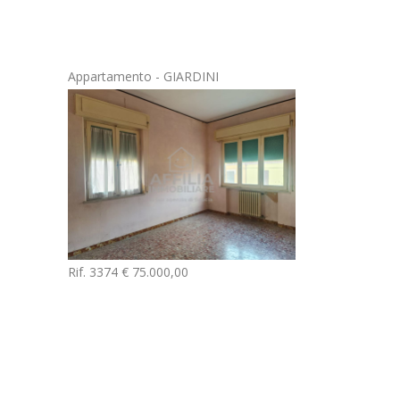
 GIARDINI
Appartamento - CENTRO STORICO
Casa S
Rif. 35
0,00
Rif. 11409 € 70.000,00